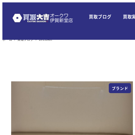
メ
イ
買取ブログ
買取
ン
コ
ン
ホーム
買取ブログ
BVLGARI
テ
ン
ツ
へ
移
ブランド
動