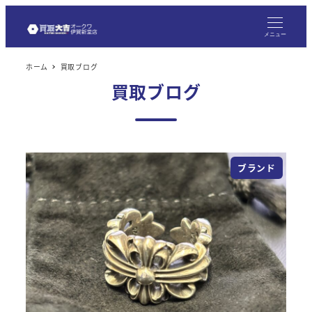
メ
イ
メニュー
ン
ホーム
買取ブログ
コ
買取ブログ
ン
テ
ン
ツ
ブランド
へ
移
動