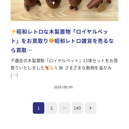
昭和レトロな木製置物「ロイヤルペッ
ト」をお買取り
昭和レトロ雑貨を売るな
ら買取…
千趣会の木製置物「ロイヤルペット」12体セットをお買
取りいたしました
さまざまな動物を温かみ
[…]
2026/08/06
投稿日
投
1
2
…
140
稿