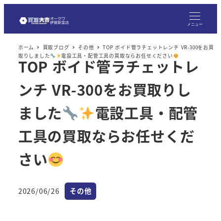
メ
イ
メニュー
ン
ホーム
買取ブログ
その他
TOP ボイド管ラチェットレンチ VR-300をお買
コ
取りしました
電設工具・配管工具の買取ならお任せください
TOP ボイド管ラチェットレ
ン
テ
ンチ VR-300をお買取りし
ン
ツ
ました
電設工具・配管
へ
工具の買取ならお任せくだ
移
動
さい
カテゴリー
2026/06/26
その他
投稿日