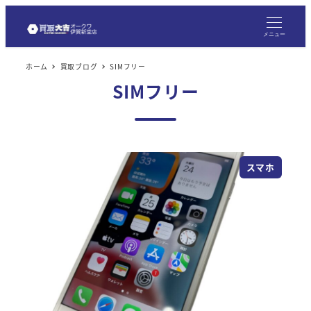
メ
イ
メニュー
ン
ホーム
買取ブログ
SIMフリー
コ
SIMフリー
ン
テ
ン
ツ
スマホ
へ
移
動