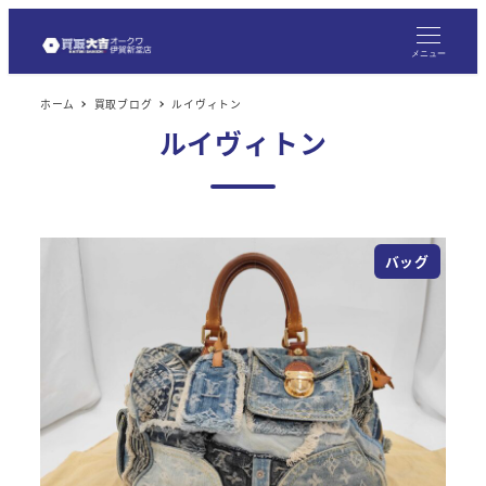
メ
イ
メニュー
ン
ホーム
買取ブログ
ルイヴィトン
コ
ルイヴィトン
ン
テ
ン
ツ
バッグ
へ
移
動