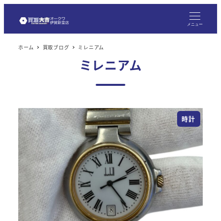
メ
イ
メニュー
ン
ホーム
買取ブログ
ミレニアム
コ
ミレニアム
ン
テ
ン
ツ
時計
へ
移
動