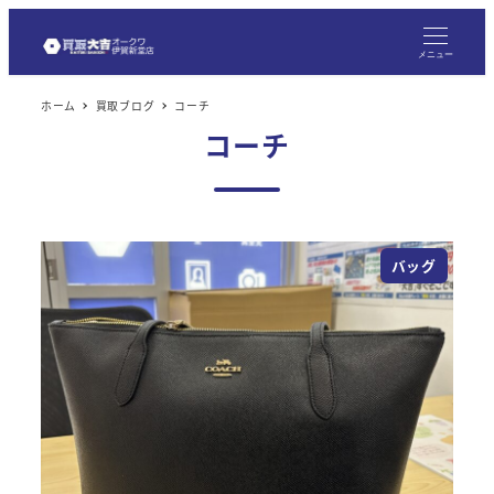
メ
イ
メニュー
ン
ホーム
買取ブログ
コーチ
コ
コーチ
ン
テ
ン
ツ
バッグ
へ
移
動