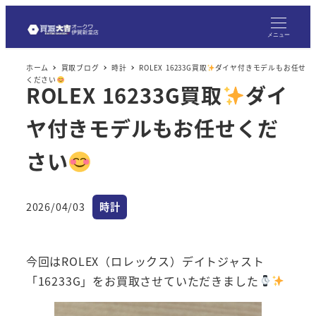
メ
イ
メニュー
ン
ホーム
買取ブログ
時計
ROLEX 16233G買取
ダイヤ付きモデルもお任せ
コ
ください
ROLEX 16233G買取
ダイ
ン
テ
ヤ付きモデルもお任せくだ
ン
ツ
さい
へ
移
カテゴリー
2026/04/03
時計
動
投稿日
今回はROLEX（ロレックス）デイトジャスト
「16233G」をお買取させていただきました