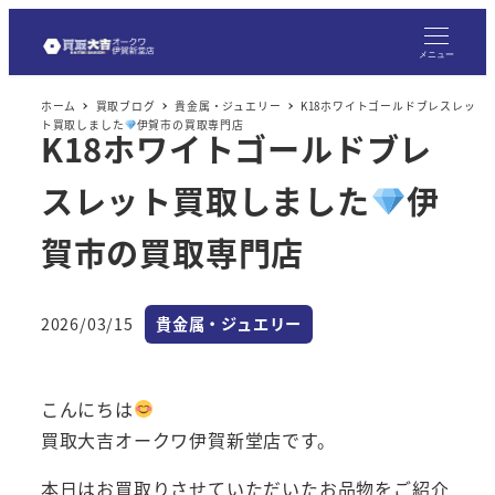
メ
イ
メニュー
ン
ホーム
買取ブログ
貴金属・ジュエリー
K18ホワイトゴールドブレスレッ
コ
ト買取しました
伊賀市の買取専門店
K18ホワイトゴールドブレ
ン
テ
スレット買取しました
伊
ン
ツ
賀市の買取専門店
へ
移
カテゴリー
2026/03/15
貴金属・ジュエリー
動
投稿日
こんにちは
買取大吉オークワ伊賀新堂店です。
本日はお買取りさせていただいたお品物をご紹介