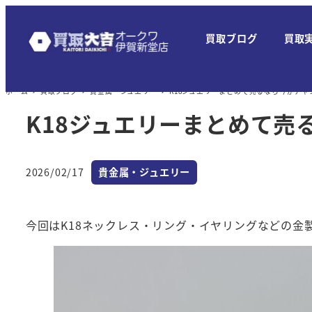
メ
イ
買取ブログ
買取
ン
コ
ン
ホーム
買取ブログ
貴金属・ジュエリー
K18ジュエリーまとめて売るなら今がチャ
テ
K18ジュエリーまとめて売
ン
ツ
へ
カテゴリー
2026/02/17
貴金属・ジュエリー
投稿日
移
動
今回はK18ネックレス・リング・イヤリングなどの金