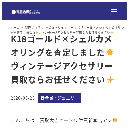
メ
イ
メニュー
ン
ホーム
買取ブログ
貴金属・ジュエリー
K18ゴールド×シェルカメオリン
コ
グを査定しました
ヴィンテージアクセサリー買取ならお任せください
K18ゴールド×シェルカメ
ン
テ
オリングを査定しました
ン
ツ
ヴィンテージアクセサリー
へ
買取ならお任せください
移
動
カテゴリー
2026/06/23
貴金属・ジュエリー
投稿日
こんにちは！買取大吉オークワ伊賀新堂店です