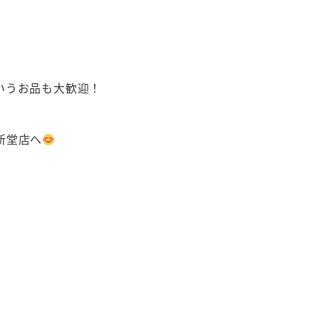
いうお品も大歓迎！
新堂店へ