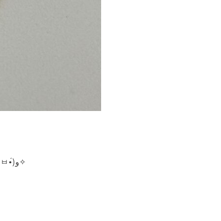
最近は金相場の高騰が続いているため、昔購入したアクセサリーが思わぬ高額査定になるケースも増えています(๑•̀ㅂ•́)و✧