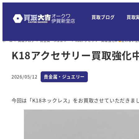
メ
イ
買取ブログ
買取
ン
コ
ン
ホーム
買取ブログ
貴金属・ジュエリー
K18アクセサリー買取強化中
使わない金
テ
K18アクセサリー買取強化
ン
ツ
へ
カテゴリー
2026/05/12
貴金属・ジュエリー
投稿日
移
動
今回は「K18ネックレス」をお買取させていただきま