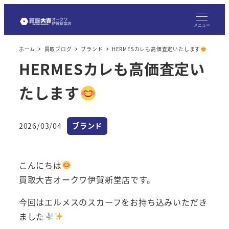
メ
イ
メニュー
ン
ホーム
買取ブログ
ブランド
HERMESカレも高価査定いたします
コ
HERMESカレも高価査定い
ン
テ
たします
ン
ツ
へ
カテゴリー
2026/03/04
ブランド
投稿日
移
動
こんにちは
買取大吉オークワ伊賀新堂店です。
今回はエルメスのスカーフをお持ち込みいただき
ました