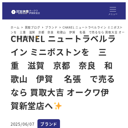
メ
イ
メニュー
ン
ホーム
買取ブログ
ブランド
CHANEL ニュートラベルライン ミニボスト
コ
ンを 三重 滋賀 京都 奈良 和歌山 伊賀 名張 で売るなら 買取大吉 オー
CHANEL ニュートラベルラ
ン
クワ伊賀新堂店へ
テ
イン ミニボストンを 三
ン
ツ
重 滋賀 京都 奈良 和
へ
歌山 伊賀 名張 で売る
移
動
なら 買取大吉 オークワ伊
賀新堂店へ
カテゴリー
2025/06/07
ブランド
投稿日