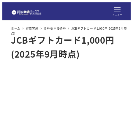
メ
イ
メニュー
ン
ホーム
買取実績
金券株主優待券
JCBギフトカード1,000円(2025年9月時
コ
点)
JCBギフトカード1,000円
ン
テ
(2025年9月時点)
ン
ツ
へ
移
動