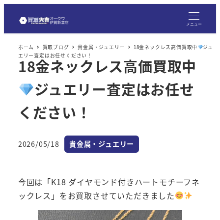
メ
イ
メニュー
ン
ホーム
買取ブログ
貴金属・ジュエリー
18金ネックレス高価買取中
ジュ
コ
エリー査定はお任せください！
18金ネックレス高価買取中
ン
テ
ジュエリー査定はお任せ
ン
ツ
ください！
へ
移
カテゴリー
2026/05/18
貴金属・ジュエリー
動
投稿日
今回は「K18 ダイヤモンド付きハートモチーフネ
ックレス」をお買取させていただきました