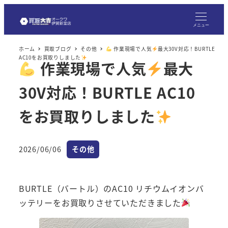
メ
イ
メニュー
ン
ホーム
買取ブログ
その他
作業現場で人気
最大30V対応！BURTLE
コ
AC10をお買取りしました
作業現場で人気
最大
ン
テ
30V対応！BURTLE AC10
ン
ツ
をお買取りしました
へ
移
カテゴリー
2026/06/06
その他
動
投稿日
BURTLE（バートル）のAC10 リチウムイオンバ
ッテリーをお買取りさせていただきました