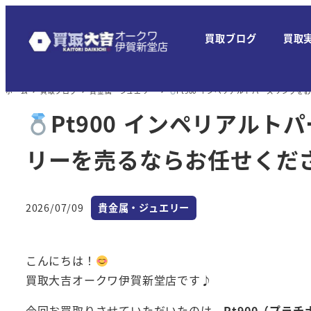
メ
イ
買取ブログ
買取
ン
コ
ン
ホーム
買取ブログ
貴金属・ジュエリー
Pt900 インペリアルトパーズリング
テ
Pt900 インペリアル
ン
ツ
リーを売るならお任せくだ
へ
移
カテゴリー
2026/07/09
貴金属・ジュエリー
動
投稿日
こんにちは！
買取大吉オークワ伊賀新堂店です♪
今回お買取りさせていただいたのは、
Pt900（プラ