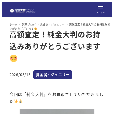
メ
イ
メニュー
ン
ホーム
買取ブログ
貴金属・ジュエリー
高額査定！純金大判のお持込みあ
コ
りがとうございます
高額査定！純金大判のお持
ン
テ
込みありがとうございます
ン
ツ
へ
移
カテゴリー
2026/05/15
貴金属・ジュエリー
動
投稿日
今回は「純金大判」をお買取させていただきまし
た