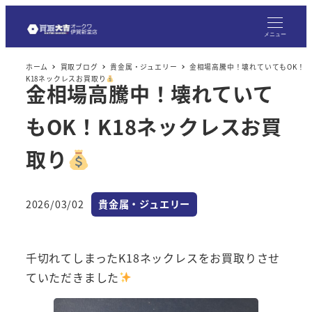
メ
イ
メニュー
ン
ホーム
買取ブログ
貴金属・ジュエリー
金相場高騰中！壊れていてもOK！
コ
K18ネックレスお買取り
金相場高騰中！壊れていて
ン
テ
もOK！K18ネックレスお買
ン
ツ
取り
へ
移
カテゴリー
2026/03/02
貴金属・ジュエリー
動
投稿日
千切れてしまったK18ネックレスをお買取りさせ
ていただきました