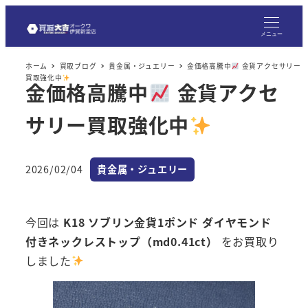
メ
イ
メニュー
ン
ホーム
買取ブログ
貴金属・ジュエリー
金価格高騰中
金貨アクセサリー
コ
買取強化中
金価格高騰中
金貨アクセ
ン
テ
サリー買取強化中
ン
ツ
へ
カテゴリー
2026/02/04
貴金属・ジュエリー
投稿日
移
動
今回は
K18 ソブリン金貨1ポンド ダイヤモンド
付きネックレストップ（md0.41ct）
をお買取り
しました