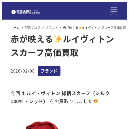
メ
イ
メニュー
ン
ホーム
買取ブログ
ブランド
赤が映える
ルイヴィトン スカーフ高価買取
コ
赤が映える
ルイヴィトン
ン
テ
スカーフ高価買取
ン
ツ
へ
カテゴリー
2026/02/08
ブランド
投稿日
移
動
今回は
ルイ・ヴィトン 総柄スカーフ（シルク
100％・レッド）
をお買取りしました