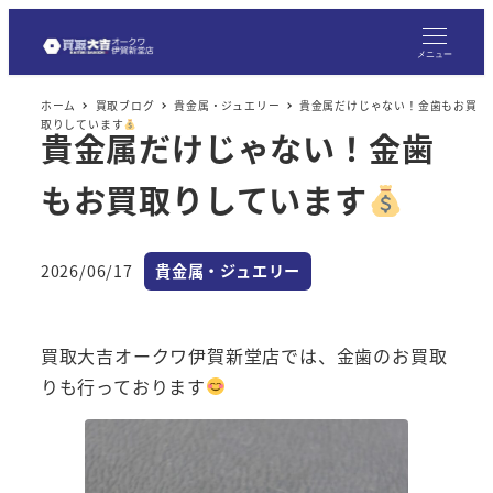
メ
イ
メニュー
ン
ホーム
買取ブログ
貴金属・ジュエリー
貴金属だけじゃない！金歯もお買
コ
取りしています
貴金属だけじゃない！金歯
ン
テ
もお買取りしています
ン
ツ
へ
カテゴリー
2026/06/17
貴金属・ジュエリー
投稿日
移
動
買取大吉オークワ伊賀新堂店では、金歯のお買取
りも行っております