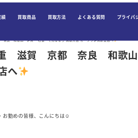
実績
買取商品
買取方法
よくある質問
プライパ
都 奈良 和歌山 伊賀 名張 で売るなら 買取大吉 オークワ伊賀新堂店へ
三重 滋賀 京都 奈良 和歌
店へ
・お勤めの皆様、こんにちは☺