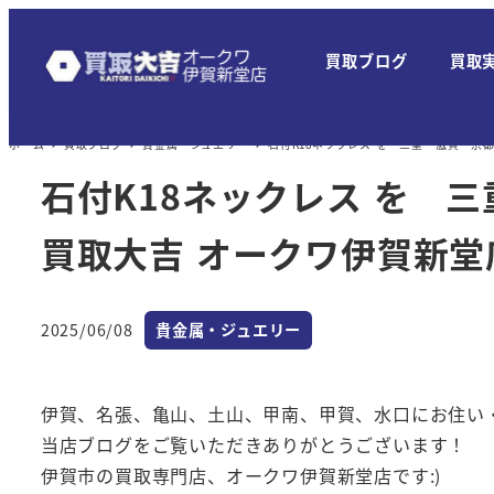
メ
イ
買取ブログ
買取
ン
コ
ン
ホーム
買取ブログ
貴金属・ジュエリー
石付K18ネックレス を 三重 滋賀 京
テ
石付K18ネックレス を 
ン
ツ
買取大吉 オークワ伊賀新堂
へ
移
カテゴリー
2025/06/08
貴金属・ジュエリー
動
投稿日
伊賀、名張、亀山、土山、甲南、甲賀、水口にお住い
当店ブログをご覧いただきありがとうございます！
伊賀市の買取専門店、オークワ伊賀新堂店です:)