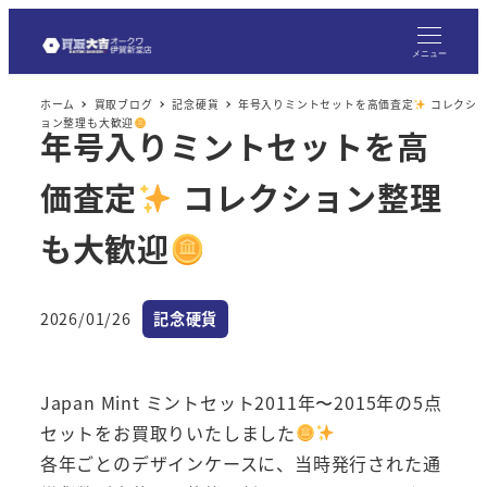
メ
イ
メニュー
ン
ホーム
買取ブログ
記念硬貨
年号入りミントセットを高価査定
コレクシ
コ
ョン整理も大歓迎
年号入りミントセットを高
ン
テ
価査定
コレクション整理
ン
ツ
も大歓迎
へ
移
カテゴリー
2026/01/26
記念硬貨
動
投稿日
Japan Mint ミントセット2011年〜2015年の5点
セットをお買取りいたしました
各年ごとのデザインケースに、当時発行された通