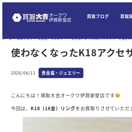
メ
イ
買取ブログ
買取
ン
コ
ン
ホーム
買取ブログ
貴金属・ジュエリー
使わなくなったK18アクセサリーを現金
テ
使わなくなったK18アクセ
ン
ツ
へ
カテゴリー
2026/06/11
貴金属・ジュエリー
投稿日
移
動
こんにちは！買取大吉オークワ伊賀新堂店です
今回は、
K18（18金）リング
をお買取りさせていただ