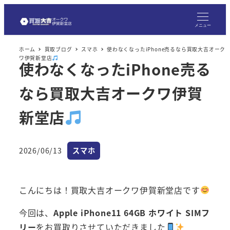
メ
イ
メニュー
ン
ホーム
買取ブログ
スマホ
使わなくなったiPhone売るなら買取大吉オーク
コ
ワ伊賀新堂店
使わなくなったiPhone売る
ン
テ
なら買取大吉オークワ伊賀
ン
ツ
新堂店
へ
移
カテゴリー
2026/06/13
スマホ
動
投稿日
こんにちは！買取大吉オークワ伊賀新堂店です
今回は、
Apple iPhone11 64GB ホワイト SIMフ
リー
をお買取りさせていただきました