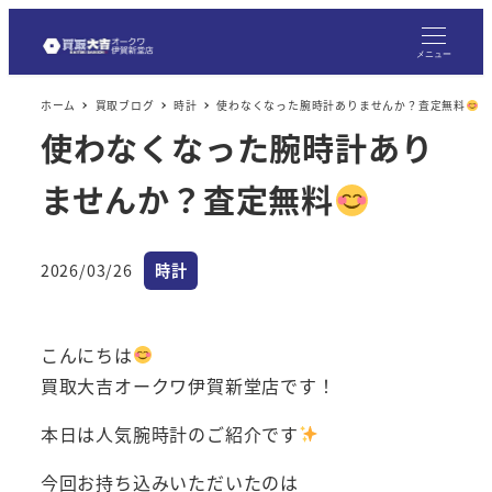
メ
イ
メニュー
ン
ホーム
買取ブログ
時計
使わなくなった腕時計ありませんか？査定無料
コ
使わなくなった腕時計あり
ン
テ
ませんか？査定無料
ン
ツ
へ
カテゴリー
2026/03/26
時計
投稿日
移
動
こんにちは
買取大吉オークワ伊賀新堂店です！
本日は人気腕時計のご紹介です
今回お持ち込みいただいたのは