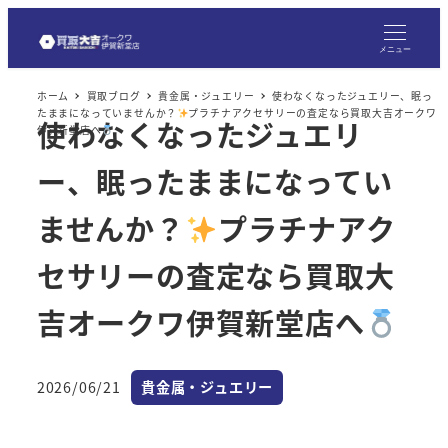
メ
イ
メニュー
ン
ホーム
買取ブログ
貴金属・ジュエリー
使わなくなったジュエリー、眠っ
コ
たままになっていませんか？
プラチナアクセサリーの査定なら買取大吉オークワ
使わなくなったジュエリ
ン
伊賀新堂店へ
テ
ー、眠ったままになってい
ン
ツ
ませんか？
プラチナアク
へ
セサリーの査定なら買取大
移
動
吉オークワ伊賀新堂店へ
カテゴリー
2026/06/21
貴金属・ジュエリー
投稿日