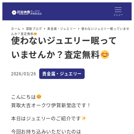
メ
イ
メニュー
ン
ホーム
買取ブログ
貴金属・ジュエリー
使わないジュエリー眠っていませ
コ
んか？査定無料
使わないジュエリー眠って
ン
テ
いませんか？査定無料
ン
ツ
へ
カテゴリー
2026/03/26
貴金属・ジュエリー
投稿日
移
動
こんにちは
買取大吉オークワ伊賀新堂店です！
本日はジュエリーのご紹介です
今回お持ち込みいただいたのは