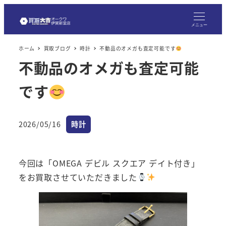
メ
イ
メニュー
ン
ホーム
買取ブログ
時計
不動品のオメガも査定可能です
コ
不動品のオメガも査定可能
ン
テ
です
ン
ツ
へ
カテゴリー
2026/05/16
時計
投稿日
移
動
今回は「OMEGA デビル スクエア デイト付き」
をお買取させていただきました