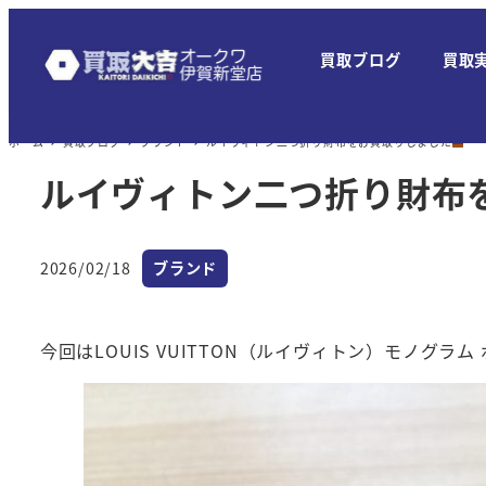
メ
イ
買取ブログ
買取
ン
コ
ン
ホーム
買取ブログ
ブランド
ルイヴィトン二つ折り財布をお買取りしました
テ
ルイヴィトン二つ折り財布
ン
ツ
へ
カテゴリー
2026/02/18
ブランド
投稿日
移
動
今回はLOUIS VUITTON（ルイヴィトン）モノグラ