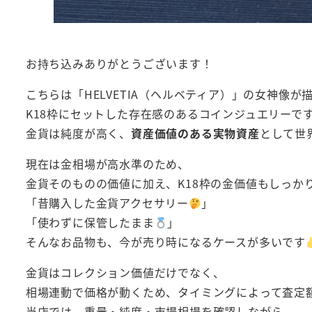
お持ち込みありがとうございます！
こちらは「HELVETIA（ヘルベティア）」の女神像が
K18枠にセットした存在感のあるコインジュエリーで
金貨は純度が高く、
資産価値のある実物資産
として世
現在は金相場が高水準のため、
金貨そのものの価値に加え、K18枠の金価値もしっか
「昔購入した金貨アクセサリー
」
「使わずに保管したまま
」
そんなお品物も、今が売り時になるケースが多いです
金貨はコレクション価値だけでなく、
相場連動で価格が動くため、タイミングによって査定
当店では、重量・純度・市場相場を確認しながら、