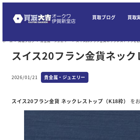
メ
イ
買取ブログ
買取
ン
コ
ン
ホーム
買取ブログ
貴金属・ジュエリー
スイス20フラン金貨ネックレストップを
テ
スイス20フラン金貨ネッ
ン
ツ
へ
カテゴリー
2026/01/21
貴金属・ジュエリー
投稿日
移
動
スイス20フラン金貨 ネックレストップ（K18枠）
をお