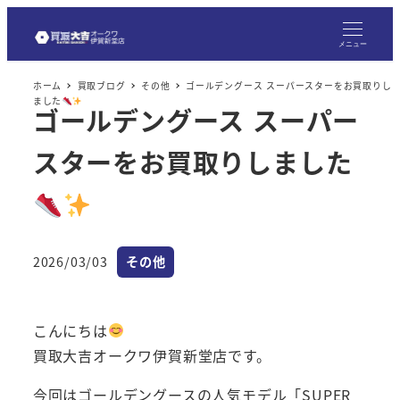
メ
イ
メニュー
ン
ホーム
買取ブログ
その他
ゴールデングース スーパースターをお買取りし
コ
ました
ゴールデングース スーパー
ン
テ
スターをお買取りしました
ン
ツ
へ
移
カテゴリー
2026/03/03
その他
動
投稿日
こんにちは
買取大吉オークワ伊賀新堂店です。
今回はゴールデングースの人気モデル「SUPER