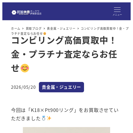
メ
イ
メニュー
ン
ホーム
買取ブログ
貴金属・ジュエリー
コンビリング高価買取中！金・プ
コ
ラチナ査定ならお任せ
コンビリング高価買取中！
ン
テ
金・プラチナ査定ならお任
ン
ツ
せ
へ
移
カテゴリー
2026/05/20
貴金属・ジュエリー
動
投稿日
今回は「K18×Pt900リング」をお買取させてい
ただきました