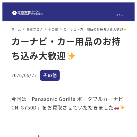
メ
イ
メニュー
ン
ホーム
買取ブログ
その他
カーナビ・カー用品のお持ち込み大歓迎
コ
カーナビ・カー用品のお持
ン
テ
ち込み大歓迎
ン
ツ
へ
カテゴリー
2026/05/22
その他
投稿日
移
動
今回は「Panasonic Gorilla ポータブルカーナビ
CN-G750D」をお買取させていただきました