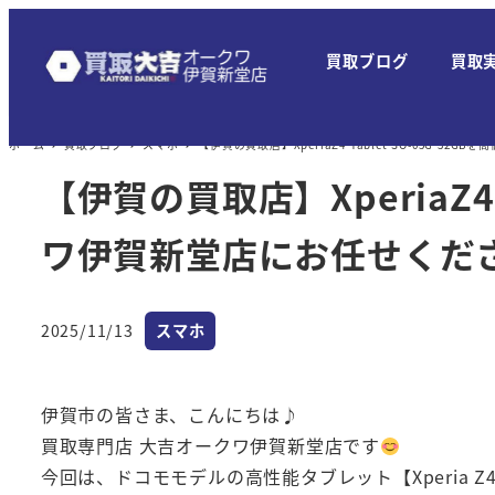
メ
イ
買取ブログ
買取
ン
コ
ン
ホーム
買取ブログ
スマホ
【伊賀の買取店】XperiaZ4 Tablet SO-05G
テ
【伊賀の買取店】XperiaZ4
ン
ツ
ワ伊賀新堂店にお任せくだ
へ
移
カテゴリー
2025/11/13
スマホ
動
投稿日
伊賀市の皆さま、こんにちは♪
買取専門店 大吉オークワ伊賀新堂店です
今回は、ドコモモデルの高性能タブレット【Xperia Z4 