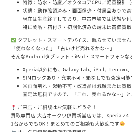
特徴：防水・防塵／オクタコアCPU／軽量設計（約3
状態：動作確認済み・画面傷少・付属品ありで高
現在は生産終了しており、中古市場では状態や付属品
特に美品・箱付き・初期化済みの端末は高価買取
タブレット・スマートデバイス、眠らせていません
「使わなくなった」「古いけど売れるかな…」
そんなAndroidタブレット・iPad・スマートフォ
Xperia以外にも、Galaxy Tab、iPad、Leno
SIMロックあり・充電不可・箱なしでも査定可能
※画面割れ・起動不可・改造品は減額または買取
査定は無料ですので、「これ、売れるかな…」と
ご来店・ご相談はお気軽にどうぞ！
買取専門店 大吉オークワ伊賀新堂店では、Xperia Z4 
1台からでもOK！まとめてのご相談も大歓迎です
オークワ伊賀新堂店内で営業中