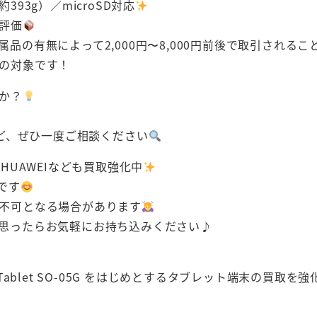
93g）／microSD対応
評価
の有無によって2,000円〜8,000円前後で取引されるこ
の対象です！
か？
ンなど、ぜひ一度ご相談ください
vo、HUAWEIなども買取強化中
です
不可となる場合があります
思ったらお気軽にお持ち込みください♪
Tablet SO-05G をはじめとするタブレット端末の買取を