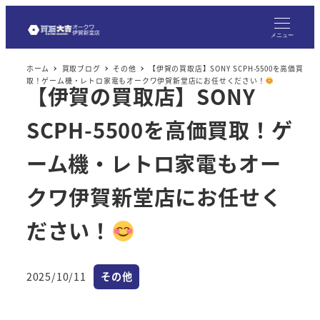
メ
イ
メニュー
ン
ホーム
買取ブログ
その他
【伊賀の買取店】SONY SCPH-5500を高価買
コ
取！ゲーム機・レトロ家電もオークワ伊賀新堂店にお任せください！
【伊賀の買取店】SONY
ン
テ
SCPH-5500を高価買取！ゲ
ン
ツ
ーム機・レトロ家電もオー
へ
クワ伊賀新堂店にお任せく
移
動
ださい！
カテゴリー
2025/10/11
その他
投稿日