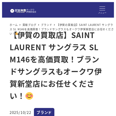
メ
イ
メニュー
ン
ホーム
買取ブログ
ブランド
【伊賀の買取店】SAINT LAURENT サングラ
コ
ス SL M146を高価買取！ブランドサングラスもオークワ伊賀新堂店にお任せくださ
【伊賀の買取店】SAINT
ン
い！
テ
LAURENT サングラス SL
ン
ツ
M146を高価買取！ブラン
へ
ドサングラスもオークワ伊
移
動
賀新堂店にお任せくださ
い！
カテゴリー
2025/10/22
ブランド
投稿日