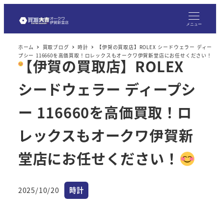
メ
イ
メニュー
ン
ホーム
買取ブログ
時計
【伊賀の買取店】ROLEX シードウェラー ディー
コ
プシー 116660を高価買取！ロレックスもオークワ伊賀新堂店にお任せください！
【伊賀の買取店】ROLEX
ン
テ
シードウェラー ディープシ
ン
ツ
ー 116660を高価買取！ロ
へ
レックスもオークワ伊賀新
移
動
堂店にお任せください！
カテゴリー
2025/10/20
時計
投稿日