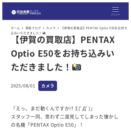
メ
イ
メニュー
ン
ホーム
買取ブログ
カメラ
【伊賀の買取店】PENTAX Optio E50をお持ち
コ
込みいただきました！
【伊賀の買取店】PENTAX
ン
テ
Optio E50をお持ち込みい
ン
ツ
ただきました！
へ
移
カテゴリー
2025/08/01
カメラ
動
投稿日
「えっ、まだ動くんですか!? Σ(ﾟДﾟ)」
スタッフ一同、思わず二度見してしまった懐かし
の名機「PENTAX Optio E50」！