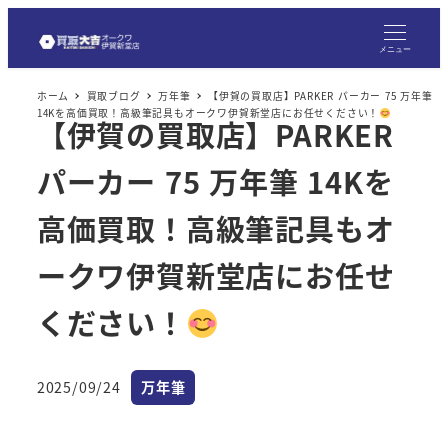
メ
イ
メニュー
ン
ホーム
買取ブログ
万年筆
【伊賀の買取店】PARKER パーカー 75 万年筆
コ
14Kを高価買取！高級筆記具もオークワ伊賀新堂店にお任せください！
【伊賀の買取店】PARKER
ン
テ
パーカー 75 万年筆 14Kを
ン
ツ
高価買取！高級筆記具もオ
へ
ークワ伊賀新堂店にお任せ
移
動
ください！
カテゴリー
2025/09/24
万年筆
投稿日