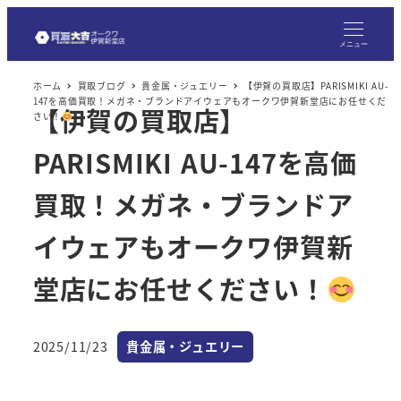
メ
イ
メニュー
ン
ホーム
買取ブログ
貴金属・ジュエリー
【伊賀の買取店】PARISMIKI AU-
コ
147を高価買取！メガネ・ブランドアイウェアもオークワ伊賀新堂店にお任せくだ
【伊賀の買取店】
ン
さい！
テ
PARISMIKI AU-147を高価
ン
ツ
買取！メガネ・ブランドア
へ
イウェアもオークワ伊賀新
移
動
堂店にお任せください！
カテゴリー
2025/11/23
貴金属・ジュエリー
投稿日