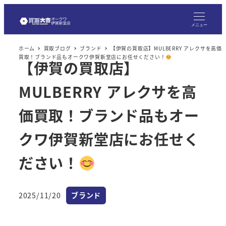
メ
イ
メニュー
ン
ホーム
買取ブログ
ブランド
【伊賀の買取店】MULBERRY アレクサを高価
コ
買取！ブランド品もオークワ伊賀新堂店にお任せください！
【伊賀の買取店】
ン
テ
MULBERRY アレクサを高
ン
ツ
価買取！ブランド品もオー
へ
クワ伊賀新堂店にお任せく
移
動
ださい！
カテゴリー
2025/11/20
ブランド
投稿日