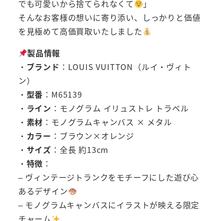
でも可愛いから捨てられなくて
」
そんなお客様の想いに寄り添い、しっかりと価値
を見極めて高価買取いたしました
製品情報
・
ブランド
：LOUIS VUITTON（ルイ・ヴィト
ン）
・
型番
：M65139
・
ライン
：モノグラム イリュストレ トラベル
・
素材
：モノグラムキャンバス × メタル
・
カラー
：ブラウン×オレンジ
・
サイズ
：全長 約13cm
・
特徴
：
– ヴィンテージトランクをモチーフにした遊び心
あるデザイン
– モノグラムキャンバスにイラストが映える限定
チャーム