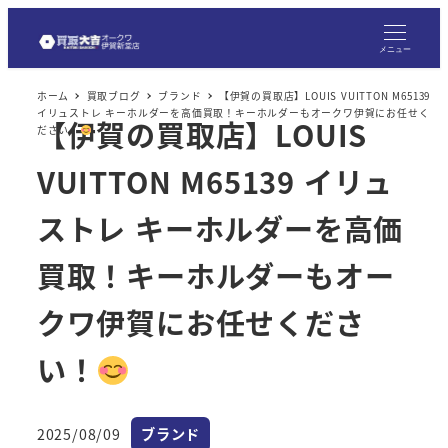
メ
イ
メニュー
ン
ホーム
買取ブログ
ブランド
【伊賀の買取店】LOUIS VUITTON M65139
コ
イリュストレ キーホルダーを高価買取！キーホルダーもオークワ伊賀にお任せく
【伊賀の買取店】LOUIS
ン
ださい！
テ
VUITTON M65139 イリュ
ン
ツ
ストレ キーホルダーを高価
へ
買取！キーホルダーもオー
移
動
クワ伊賀にお任せくださ
い！
カテゴリー
2025/08/09
ブランド
投稿日