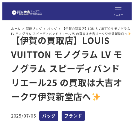
メ
イ
メニュー
ン
ホーム
買取ブログ
バッグ
【伊賀の買取店】LOUIS VUITTON モノグラム
コ
LV モノグラム スピーディバンドリエール25 の買取は大吉オークワ伊賀新堂店へ
【伊賀の買取店】LOUIS
ン
テ
VUITTON モノグラム LV モ
ン
ツ
ノグラム スピーディバンド
へ
リエール25 の買取は大吉オ
移
動
ークワ伊賀新堂店へ
カテゴリー
カテゴリー
2025/07/05
バッグ
ブランド
投稿日