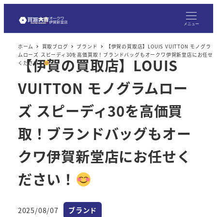
メ
イ
メニュー
ン
ホーム
買取ブログ
ブランド
【伊賀の買取店】LOUIS VUITTON モノグラ
コ
ムローズ スピーディ30を高価買取！ブランドバッグもオークワ伊賀新堂店にお任せ
【伊賀の買取店】LOUIS
ン
ください！
テ
VUITTON モノグラムロー
ン
ツ
ズ スピーディ30を高価買
へ
取！ブランドバッグもオー
移
動
クワ伊賀新堂店にお任せく
ださい！
カテゴリー
2025/08/07
ブランド
投稿日