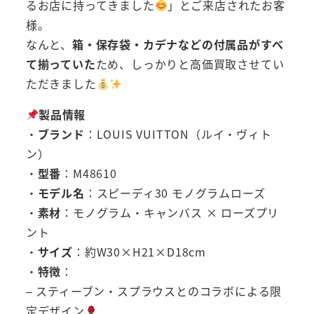
るお店に持ってきました
」とご来店されたお客
様。
なんと、
箱・保存袋・カデナなどの付属品がすべ
て揃っていた
ため、しっかりと高価買取させてい
ただきました
製品情報
・
ブランド
：LOUIS VUITTON（ルイ・ヴィト
ン）
・
型番
：M48610
・
モデル名
：スピーディ30 モノグラムローズ
・
素材
：モノグラム・キャンバス × ローズプリ
ント
・
サイズ
：約W30×H21×D18cm
・
特徴
：
– スティーブン・スプラウスとのコラボによる限
定デザイン