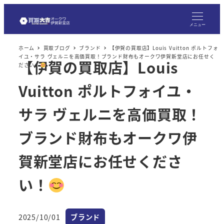
メ
イ
メニュー
ン
ホーム
買取ブログ
ブランド
【伊賀の買取店】Louis Vuitton ポルトフォ
コ
イユ・サラ ヴェルニを高価買取！ブランド財布もオークワ伊賀新堂店にお任せく
【伊賀の買取店】Louis
ン
ださい！
テ
Vuitton ポルトフォイユ・
ン
ツ
サラ ヴェルニを高価買取！
へ
ブランド財布もオークワ伊
移
動
賀新堂店にお任せくださ
い！
カテゴリー
2025/10/01
ブランド
投稿日