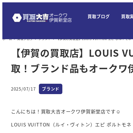
メ
イ
買取ブログ
買取
ン
コ
ン
ホーム
買取ブログ
ブランド
【伊賀の買取店】LOUIS VUITTON エピ ポ
テ
【伊賀の買取店】LOUIS V
ン
ツ
取！ブランド品もオークワ
へ
移
カテゴリー
2025/07/17
ブランド
動
投稿日
こんにちは！買取大吉オークワ伊賀新堂店です☺
LOUIS VUITTON（ルイ・ヴィトン）エピ ポルト