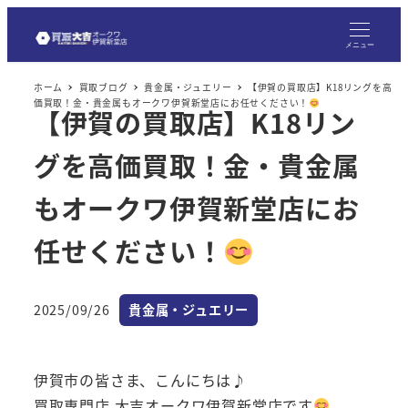
メ
イ
メニュー
ン
ホーム
買取ブログ
貴金属・ジュエリー
【伊賀の買取店】K18リングを高
コ
価買取！金・貴金属もオークワ伊賀新堂店にお任せください！
【伊賀の買取店】K18リン
ン
テ
グを高価買取！金・貴金属
ン
ツ
もオークワ伊賀新堂店にお
へ
任せください！
移
動
カテゴリー
2025/09/26
貴金属・ジュエリー
投稿日
伊賀市の皆さま、こんにちは♪
買取専門店 大吉オークワ伊賀新堂店です